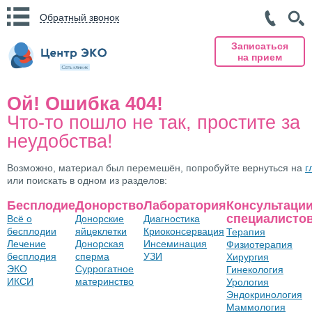
Обратный звонок
Записаться
на прием
Ой! Ошибка 404!
Что-то пошло не так, простите за
неудобства!
Возможно, материал был перемешён, попробуйте вернуться на
г
или поискать в одном из разделов:
Бесплодие
Донорство
Лаборатория
Консультаци
специалисто
Всё о
Донорские
Диагностика
бесплодии
яйцеклетки
Криоконсервация
Терапия
Лечение
Донорская
Инсеминация
Физиотерапия
бесплодия
сперма
УЗИ
Хирургия
ЭКО
Суррогатное
Гинекология
ИКСИ
материнство
Урология
Эндокринология
Маммология