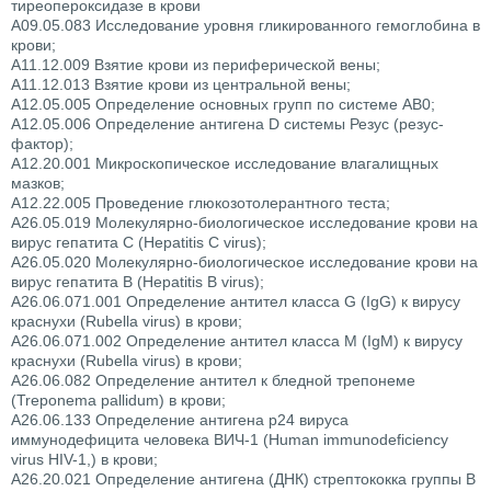
тиреопероксидазе в крови
A09.05.083 Исследование уровня гликированного гемоглобина в
крови;
A11.12.009 Взятие крови из периферической вены;
A11.12.013 Взятие крови из центральной вены;
A12.05.005 Определение основных групп по системе AB0;
A12.05.006 Определение антигена D системы Резус (резус-
фактор);
A12.20.001 Микроскопическое исследование влагалищных
мазков;
A12.22.005 Проведение глюкозотолерантного теста;
A26.05.019 Молекулярно-биологическое исследование крови на
вирус гепатита C (Hepatitis C virus);
A26.05.020 Молекулярно-биологическое исследование крови на
вирус гепатита B (Hepatitis B virus);
A26.06.071.001 Определение антител класса G (IgG) к вирусу
краснухи (Rubella virus) в крови;
A26.06.071.002 Определение антител класса M (IgM) к вирусу
краснухи (Rubella virus) в крови;
A26.06.082 Определение антител к бледной трепонеме
(Treponema pallidum) в крови;
A26.06.133 Определение антигена p24 вируса
иммунодефицита человека ВИЧ-1 (Human immunodeficiency
virus HIV-1,) в крови;
A26.20.021 Определение антигена (ДНК) стрептококка группы B