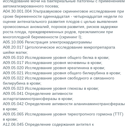
исследование мочи на бактериальные патогены с применением
автоматизированного посева;
A04.30.001.004 Ультразвуковое скрининговое исследование при
сроке беременности одиннадцатая - четырнадцатая недели по
оценке антенатального развития плодов с целью выявления
хромосомных аномалий, пороков развития, рисков задержки
роста плода, преждевременных родов, преэклампсии при
многоплодной беременности (скрининг I);
A05.10.006 Регистрация электрокардиограммы
A08.20.017 Цитологическое исследование микропрепарата
шейки матки;
A09.05.010 Исследование уровня общего белка в крови;
A09.05.017 Исследование уровня мочевины в крови;
A09.05.020 Исследование уровня креатинина в крови;
A09.05.021 Исследование уровня общего билирубина в крови;
A09.05.022 Исследование уровня свободного и связанного
билирубина в крови;
A09.05.023 Исследование уровня глюкозы в крови;
A09.05.041 Определение активности
аспартатаминотрансферазы в крови;
A09.05.042 Определение активности аланинаминотрансферазы
в крови;
A09.05.065 Исследование уровня тиреотропного гормона (ТТГ)
в крови;
A12.06.045 Определение содержания антител к