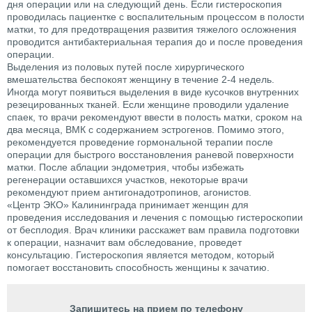
дня операции или на следующий день. Если гистероскопия
проводилась пациентке с воспалительным процессом в полости
матки, то для предотвращения развития тяжелого осложнения
проводится антибактериальная терапия до и после проведения
операции.
Выделения из половых путей после хирургического
вмешательства беспокоят женщину в течение 2-4 недель.
Иногда могут появиться выделения в виде кусочков внутренних
резецированных тканей. Если женщине проводили удаление
спаек, то врачи рекомендуют ввести в полость матки, сроком на
два месяца, ВМК с содержанием эстрогенов. Помимо этого,
рекомендуется проведение гормональной терапии после
операции для быстрого восстановления раневой поверхности
матки. После аблации эндометрия, чтобы избежать
регенерации оставшихся участков, некоторые врачи
рекомендуют прием антигонадотропинов, агонистов.
«Центр ЭКО» Калининграда принимает женщин для
проведения исследования и лечения с помощью гистероскопии
от бесплодия. Врач клиники расскажет вам правила подготовки
к операции, назначит вам обследование, проведет
консультацию. Гистероскопия является методом, который
помогает восстановить способность женщины к зачатию.
Запишитесь на прием по телефону