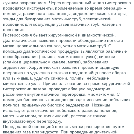
лучшим разрешением. Через операционный канал гистероскопа
проводятся инструменты, применяемые во время операции –
ножницы, различного вида щипцы, эндоскопические катетеры,
зонды для бужирования маточных труб, электрический
проводник для коагуляции устьев маточных труб, лазерный
проводник.
Гистероскопия бывает хирургической и диагностической.
Диагностическая позволяет провести обследование полости
матки, цервикального канала, устьев маточных труб. С
помощью диагностической процедуры выявляются различные
новообразования (полипы, миоматозные узлы), синехии
(спайки в цервикальном канале, матке), заболевания
эндометрия. Хирургическая позволяет провести щадящую
операцию по удалению остатков плодного яйца после аборта
или выкидыша, удалить синехии, полипы, небольшие
миоматозные узлы. При использовании во время хирургической
гистероскопии лазера, проводят аблацию эндометрия,
рассечения внутриматочной перегородки, миомэктомии. С
помощью биопсионных щипцов проводят иссечение небольших
полипов, прицельную биопсию эндометрия. Ножницы
используют для отсечения небольшого размера полипов,
маленьких миом, тонких синехий, рассекают тонкую
внутриматочную перегородку.
Перед данной операцией полость матки расширяется, путем
введения газа или жидкости. При проведении длительной