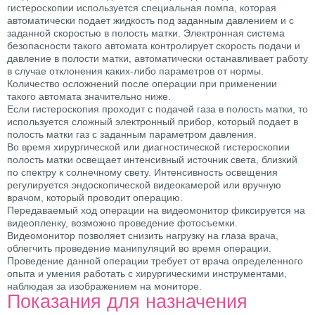
гистероскопии используется специальная помпа, которая
автоматически подает жидкость под заданным давлением и с
заданной скоростью в полость матки. Электронная система
безопасности такого автомата контролирует скорость подачи и
давление в полости матки, автоматически останавливает работу
в случае отклонения каких-либо параметров от нормы.
Количество осложнений после операции при применении
такого автомата значительно ниже.
Если гистероскопия проходит с подачей газа в полость матки, то
используется сложный электронный прибор, который подает в
полость матки газ с заданным параметром давления.
Во время хирургической или диагностической гистероскопии
полость матки освещает интенсивный источник света, близкий
по спектру к солнечному свету. Интенсивность освещения
регулируется эндоскопической видеокамерой или вручную
врачом, который проводит операцию.
Передаваемый ход операции на видеомонитор фиксируется на
видеопленку, возможно проведение фотосъемки.
Видеомонитор позволяет снизить нагрузку на глаза врача,
облегчить проведение манипуляций во время операции.
Проведение данной операции требует от врача определенного
опыта и умения работать с хирургическими инструментами,
наблюдая за изображением на мониторе.
Показания для назначения