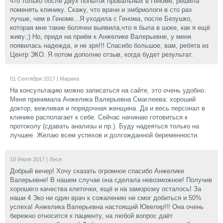
что только после двух попыток провальных в Геноме, решила
поменять клинику. Скажу, что врачи и эмбриологи в сто раз
лучше, чем в Геноме...Я уходила с Генома, после Безушко,
которая мне такие болячки выявила,что я была в шоке, как я ещё
живу.;) Но, придя на приём к Анжелике Валерьевне, у меня
появилась надежда, и не зря!!! Спасибо большое, вам, ребята из
Центр ЭКО. Я потом дополню отзыв, когда будет результат.
01 Сентября 2017 |
Марина
На консультацию можно записаться на сайте, это очень удобно.
Меня принимала Анжелика Валерьевна Смаглеева: хороший
доктор, вежливая и порядочная женщина. Да и весь персонал в
клинике располагает к себе. Сейчас начинаю готовиться к
протоколу (сдавать анализы и пр.). Буду надеяться только на
лучшее. Желаю всем успехов и долгожданной беременности.
10 Июля 2017 |
Леся
Добрый вечер! Хочу сказать огромное спасибо Анжелике
Валерьевне! В нашем случае она сделала невозможное! Получив
хорошего качества клеточки, ещё и на заморозку осталось! За
наши 4 Эко ни один врач к сожалению не смог добиться и 50%
успеха! Анжелика Валерьевна настоящий Ювелир!!! Она очень
бережно относится к пациенту, на любой вопрос даёт